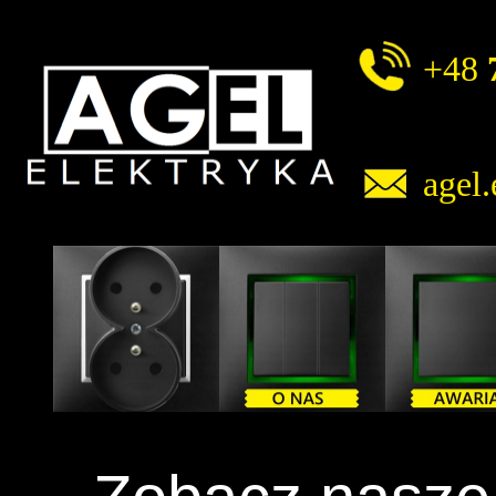
+48
agel